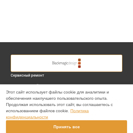
Сервисный ремонт
ВЫБЕРИ СВОЙ ГОРОД
Этот сайт использует файлы cookie для аналитики и
Замена микрофона видеокамеры Cinema Camera PL
обеспечения наилучшего пользовательского опыта.
Blackmagic в
Краснодаре
Продолжая использовать этот сайт, вы соглашаетесь с
Замена микрофона видеокамеры Cinema Camera PL
использованием файлов cookie.
Политика
Blackmagic в
Ростове-на-Дону
конфиденциальности
Замена микрофона видеокамеры Cinema Camera PL
Blackmagic в
Нижнем Новгороде
Принять все
Замена микрофона видеокамеры Cinema Camera PL