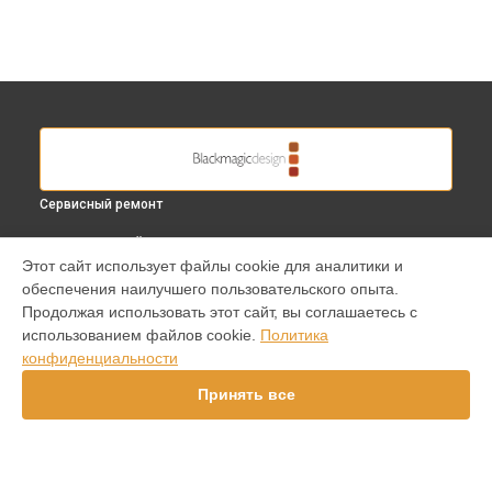
Сервисный ремонт
ВЫБЕРИ СВОЙ ГОРОД
Этот сайт использует файлы cookie для аналитики и
Диагностика видеокамеры Blackmagic в
Краснодаре
обеспечения наилучшего пользовательского опыта.
Диагностика видеокамеры Blackmagic в
Ростове-на-Дону
Продолжая использовать этот сайт, вы соглашаетесь с
Диагностика видеокамеры Blackmagic в
Нижнем
использованием файлов cookie.
Политика
Новгороде
конфиденциальности
Диагностика видеокамеры Blackmagic в
Новосибирске
Принять все
Диагностика видеокамеры Blackmagic в
Челябинске
Диагностика видеокамеры Blackmagic в
Екатеринбурге
Диагностика видеокамеры Blackmagic в
Казани
Диагностика видеокамеры Blackmagic в
Уфе