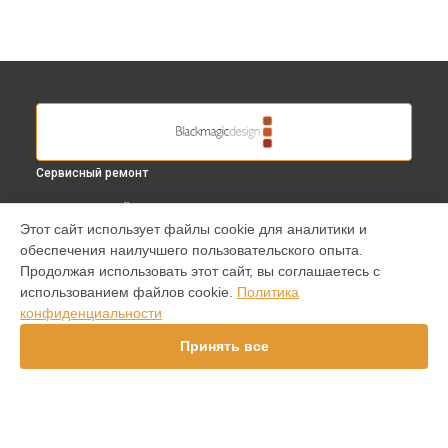
Сервисный ремонт
ВЫБЕРИ СВОЙ ГОРОД
Этот сайт использует файлы cookie для аналитики и
Ремонт объектива видеокамеры Micro Cinema Camera
обеспечения наилучшего пользовательского опыта.
Blackmagic в
Краснодаре
Продолжая использовать этот сайт, вы соглашаетесь с
Ремонт объектива видеокамеры Micro Cinema Camera
использованием файлов cookie.
Политика
Blackmagic в
Ростове-на-Дону
конфиденциальности
Ремонт объектива видеокамеры Micro Cinema Camera
Blackmagic в
Нижнем Новгороде
Принять все
Ремонт объектива видеокамеры Micro Cinema Camera
Blackmagic в
Новосибирске
Ремонт объектива видеокамеры Micro Cinema Camera
Blackmagic в
Челябинске
Ремонт объектива видеокамеры Micro Cinema Camera