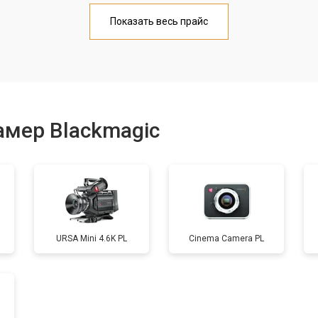
от 70 мин
о
Показать весь прайс
от 70 мин
о
от 60 мин
о
амер Blackmagic
от 60 мин
о
от 100 мин
о
URSA Mini 4.6K PL
Cinema Camera PL
от 130 мин
о