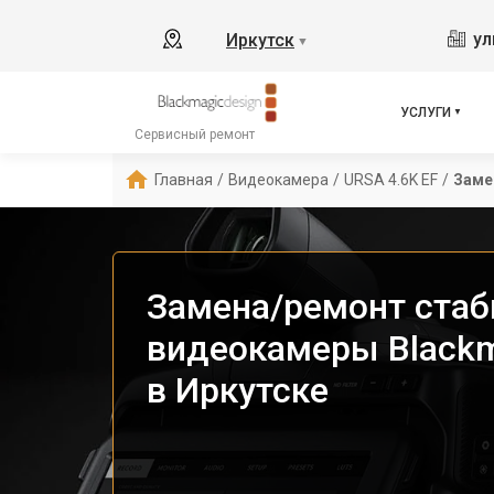
ул
Иркутск
▼
УСЛУГИ
Сервисный ремонт
Главная
/
Видеокамера
/
URSA 4.6K EF
/
Заме
Замена/ремонт стаб
видеокамеры Blackm
в Иркутске