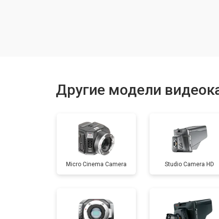
Замена шлейфа фокусировки
Восстановление после залития
Замена матрицы
Другие модели видеок
Замена держателя карты памяти
Юстировка
Micro Cinema Camera
Studio Camera HD
Ремонт объектива