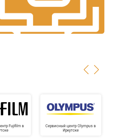
нтр Fujifilm в
Сервисный центр Olympus в
Сервисный
утске
Иркутске
Ирк