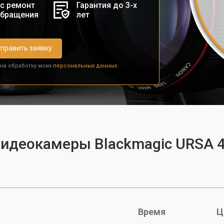
с ремонт
Гарантия до 3-х
обращения
лет
править заявку
 на обработку моих
персональных данных.
видеокамеры Blackmagic URSA 4
Время
Ц