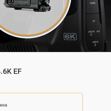
.6K EF
ена