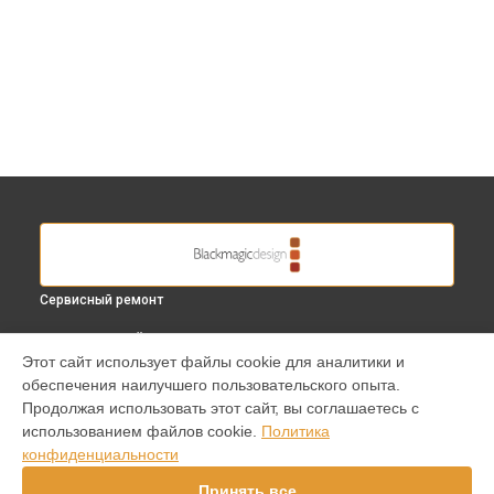
Сервисный ремонт
ВЫБЕРИ СВОЙ ГОРОД
Этот сайт использует файлы cookie для аналитики и
Замена дисплея (экрана) видеокамеры URSA Mini 4.6K PL
обеспечения наилучшего пользовательского опыта.
Blackmagic в
Краснодаре
Продолжая использовать этот сайт, вы соглашаетесь с
Замена дисплея (экрана) видеокамеры URSA Mini 4.6K PL
использованием файлов cookie.
Политика
Blackmagic в
Ростове-на-Дону
конфиденциальности
Замена дисплея (экрана) видеокамеры URSA Mini 4.6K PL
Blackmagic в
Нижнем Новгороде
Принять все