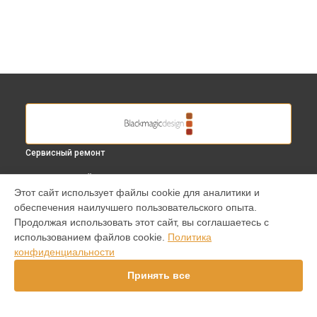
Сервисный ремонт
ВЫБЕРИ СВОЙ ГОРОД
Этот сайт использует файлы cookie для аналитики и
Замена шлейфа фокусировки видеокамеры Blackmagic в
обеспечения наилучшего пользовательского опыта.
Краснодаре
Продолжая использовать этот сайт, вы соглашаетесь с
Замена шлейфа фокусировки видеокамеры Blackmagic в
использованием файлов cookie.
Политика
Ростове-на-Дону
конфиденциальности
Замена шлейфа фокусировки видеокамеры Blackmagic в
Нижнем Новгороде
Принять все
Замена шлейфа фокусировки видеокамеры Blackmagic в
Новосибирске
Замена шлейфа фокусировки видеокамеры Blackmagic в